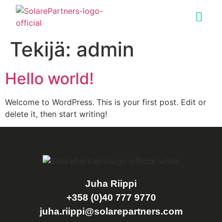
Ulkoistettu talousjohtaja
Tekijä:
admin
Hello world!
Welcome to WordPress. This is your first post. Edit or
delete it, then start writing!
Juha Riippi
+358 (0)40 777 9770
juha.riippi@solarepartners.com